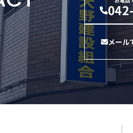
お電話
042
メール